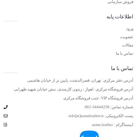
فروش سازمانی
اطلاعات پایه
ورود
عضویت
مقالات
تماس با ما
تماس با ما
آدرس دفتر مرکزی: تهران، قصرالدشت، پایین تر از خیابان هاشمی
آدرس فروشگاه مرکزی: اهواز ، زیتون کارمندی، نبش خیابان شهید ظهرابی
آدرس فروشگاه VIP: جنب فروشگاه مرکزی
شماره تماس:
061-34444258
پست الکترونیکی:
info[at]azmaleather.ir
اینستاگرام :
azma.leather