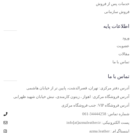
خدمات پس از فروش
فروش سازمانی
اطلاعات پایه
ورود
عضویت
مقالات
تماس با ما
تماس با ما
آدرس دفتر مرکزی: تهران، قصرالدشت، پایین تر از خیابان هاشمی
آدرس فروشگاه مرکزی: اهواز ، زیتون کارمندی، نبش خیابان شهید ظهرابی
آدرس فروشگاه VIP: جنب فروشگاه مرکزی
شماره تماس:
061-34444258
پست الکترونیکی:
info[at]azmaleather.ir
اینستاگرام :
azma.leather