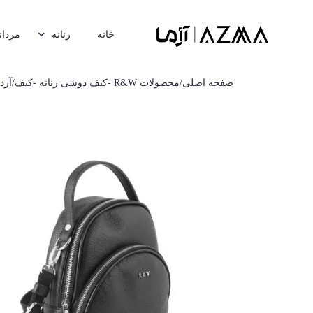
خانه
زنانه
مردان
صفحه اصلی
/
محصولات R&W
-
کیف دوشی زنانه
-
کیف
/
‏آرد