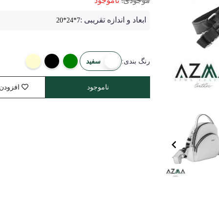
موجودی:
ناموجود
ابعاد و اندازه تقریبی :
7*24*20
سفید
رنگ بندی:
ناموجود
افزودن 
Item
1
of
4
Item
1
of
4