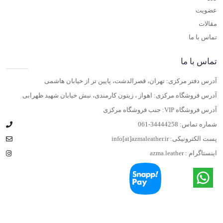
عضویت
مقالات
تماس با ما
تماس با ما
آدرس دفتر مرکزی: تهران، قصرالدشت، پایین تر از خیابان هاشمی
آدرس فروشگاه مرکزی: اهواز ، زیتون کارمندی، نبش خیابان شهید ظهرابی
آدرس فروشگاه VIP: جنب فروشگاه مرکزی
شماره تماس:
061-34444258
پست الکترونیکی:
info[at]azmaleather.ir
اینستاگرام :
azma.leather