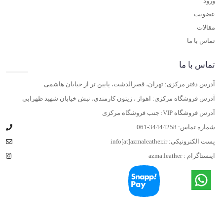
ورود
عضویت
مقالات
تماس با ما
تماس با ما
آدرس دفتر مرکزی: تهران، قصرالدشت، پایین تر از خیابان هاشمی
آدرس فروشگاه مرکزی: اهواز ، زیتون کارمندی، نبش خیابان شهید ظهرابی
آدرس فروشگاه VIP: جنب فروشگاه مرکزی
شماره تماس:
061-34444258
پست الکترونیکی:
info[at]azmaleather.ir
اینستاگرام :
azma.leather