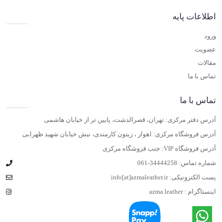
اطلاعات پایه
ورود
عضویت
مقالات
تماس با ما
تماس با ما
آدرس دفتر مرکزی: تهران، قصرالدشت، پایین تر از خیابان هاشمی
آدرس فروشگاه مرکزی: اهواز ، زیتون کارمندی، نبش خیابان شهید ظهرابی
آدرس فروشگاه VIP: جنب فروشگاه مرکزی
شماره تماس:
061-34444258
پست الکترونیکی:
info[at]azmaleather.ir
اینستاگرام :
azma.leather