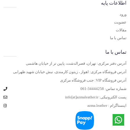
اطلاعات پایه
ورود
عضویت
مقالات
تماس با ما
تماس با ما
آدرس دفتر مرکزی: تهران، قصرالدشت، پایین تر از خیابان هاشمی
آدرس فروشگاه مرکزی: اهواز ، زیتون کارمندی، نبش خیابان شهید ظهرابی
آدرس فروشگاه VIP: جنب فروشگاه مرکزی
شماره تماس:
061-34444258
پست الکترونیکی:
info[at]azmaleather.ir
اینستاگرام :
azma.leather