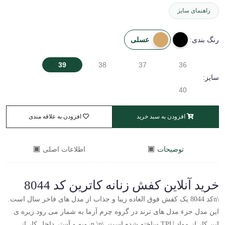
راهنمای سایز
عسلی
رنگ بندی:
39
38
37
36
سایز:
40
افزودن به سبد خرید
افزودن به علاقه مندی
توضیحات
اطلاعات اصلی
خرید آنلاین کفش زنانه کاترین کد 8044
\nکد 8044 یک کفش فوق العاده زیبا و جذاب از مدل های فاخر سال است.
این مدل جزء مدل های ترند در گروه چرم آزما به شمار می رود.زیره ی
این کار از مواد TPU ساخته شده است. \n \nرویه و آستر داخل کار از