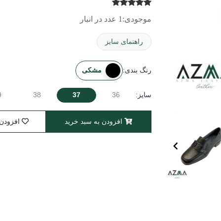
موجودی:
1 عدد در انبار
راهنمای سایز
مشکی
رنگ بندی:
9
38
37
36
سایز:
Item
افزودن به سبد خرید
افزودن 
1
of
4
Item
1
of
4