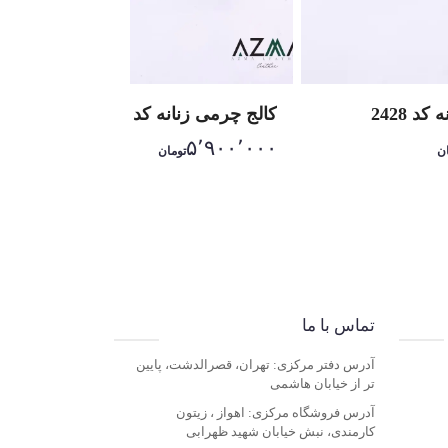
د 2428
کالج چرمی زنانه کد 2430
۵٬۹۰۰٬۰۰۰
ن
تومان
Item
1
of
10
تماس با ما
آدرس دفتر مرکزی: تهران، قصرالدشت، پایین
تر از خیابان هاشمی
آدرس فروشگاه مرکزی: اهواز ، زیتون
کارمندی، نبش خیابان شهید ظهرابی