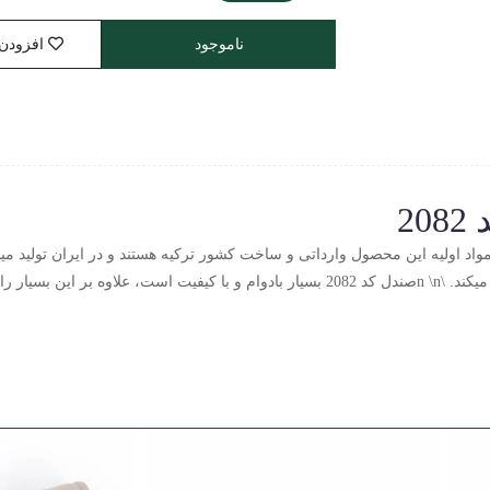
ناموجود
افزودن 
2
آن متصل است که همین موضوع از لغزش پاشنه جلوگیری میکند. \n \nصندل کد 2082 بسیار بادو