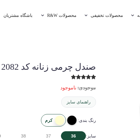
ه
محصولات تخفیفی
محصولات R&W
باشگاه مشتریان
صندل چرمی زنانه کد 2082
موجودی:
ناموجود
راهنمای سایز
کرم
رنگ بندی:
9
38
37
36
سایز: