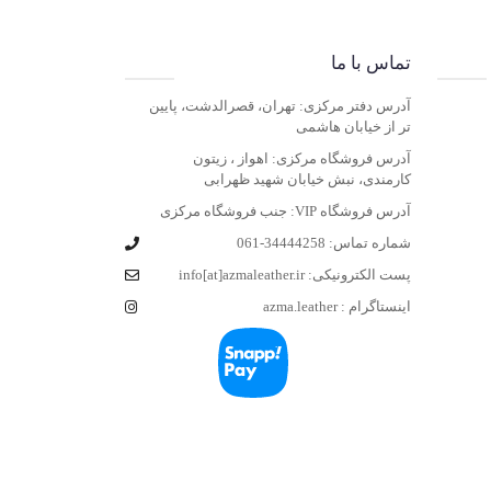
10
تماس با ما
آدرس دفتر مرکزی: تهران، قصرالدشت، پایین
تر از خیابان هاشمی
آدرس فروشگاه مرکزی: اهواز ، زیتون
کارمندی، نبش خیابان شهید ظهرابی
آدرس فروشگاه VIP: جنب فروشگاه مرکزی
شماره تماس:
061-34444258
پست الکترونیکی:
info[at]azmaleather.ir
اینستاگرام :
azma.leather