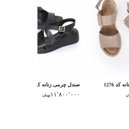
کد 1276
صندل چرمی زنانه کد 1768
۱۱٬۸۰۰٬۰۰۰
ن
تومان
Item
1
of