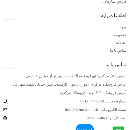
فروش سازمانی
اطلاعات پایه
ورود
عضویت
مقالات
تماس با ما
تماس با ما
آدرس دفتر مرکزی: تهران، قصرالدشت، پایین تر از خیابان هاشمی
آدرس فروشگاه مرکزی: اهواز ، زیتون کارمندی، نبش خیابان شهید ظهرابی
آدرس فروشگاه VIP: جنب فروشگاه مرکزی
شماره تماس:
061-34444258
پست الکترونیکی:
info[at]azmaleather.ir
اینستاگرام :
azma.leather