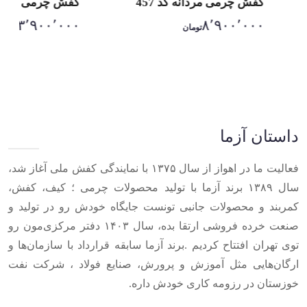
کفش چرمی مردانه کد 457
کفش چرمی مردانه ک
۳٬۹۰۰٬۰۰۰
۸٬۹۰۰٬۰۰۰
تومان
تومان
Item
1
of
10
داستان آزما
فعالیت ما در اهواز از سال ۱۳۷۵ با نمایندگی کفش ملی آغاز شد،
سال ۱۳۸۹ برند آزما با تولید محصولات چرمی ؛ کیف، کفش،
کمربند و محصولات جانبی تونست جایگاه خودش رو در تولید و
صنعت خرده فروشی ارتقا بده، سال ۱۴۰۳ دفتر مرکزی‌مون رو
توی تهران افتتاح کردیم .برند آزما سابقه قرارداد با سازمان‌ها و
ارگان‌هایی مثل آموزش و پرورش، صنایع فولاد ، شرکت نفت
خوزستان در رزومه کاری خودش داره.