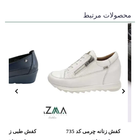
محصولات مرتبط
کفش زنانه چرمی کد 735
کفش طبی زنانه کد 0